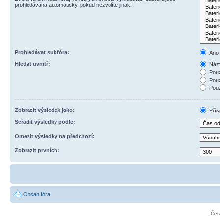
prohledávána automaticky, pokud nezvolíte jinak.
Prohledávat subfóra:
Ano
Hledat uvnitř:
Názv
Pouz
Pouz
Pouz
Zobrazit výsledek jako:
Přís
Seřadit výsledky podle:
Omezit výsledky na předchozí:
Zobrazit prvních:
Obsah fóra
Čes