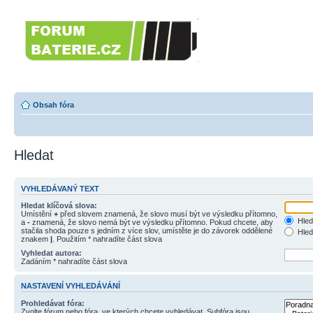
Forumbaterie.c
akumulátorů a b
Forum zaměřené na akumulátory
tiskárny, GPS...
Obsah fóra
Hledat
VYHLEDÁVANÝ TEXT
Hledat klíčová slova:
Umístění
+
před slovem znamená, že slovo musí být ve výsledku přítomno,
Hled
a
-
znamená, že slovo nemá být ve výsledku přítomno. Pokud chcete, aby
stačila shoda pouze s jedním z více slov, umístěte je do závorek oddělené
Hled
znakem
|
. Použitím * nahradíte část slova
Vyhledat autora:
Zadáním * nahradíte část slova
NASTAVENÍ VYHLEDÁVÁNÍ
Prohledávat fóra:
Zvolte fórum nebo fóra, ve kterých chcete vyhledávat. Subfóra jsou