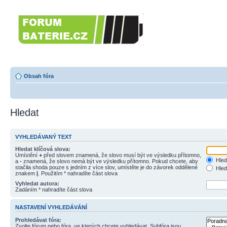
Forumbaterie.c
akumulátorů a b
Forum zaměřené na akumulátory
tiskárny, GPS...
Obsah fóra
Hledat
VYHLEDÁVANÝ TEXT
Hledat klíčová slova:
Umístění
+
před slovem znamená, že slovo musí být ve výsledku přítomno,
Hled
a
-
znamená, že slovo nemá být ve výsledku přítomno. Pokud chcete, aby
stačila shoda pouze s jedním z více slov, umístěte je do závorek oddělené
Hled
znakem
|
. Použitím * nahradíte část slova
Vyhledat autora:
Zadáním * nahradíte část slova
NASTAVENÍ VYHLEDÁVÁNÍ
Prohledávat fóra:
Zvolte fórum nebo fóra, ve kterých chcete vyhledávat. Subfóra jsou