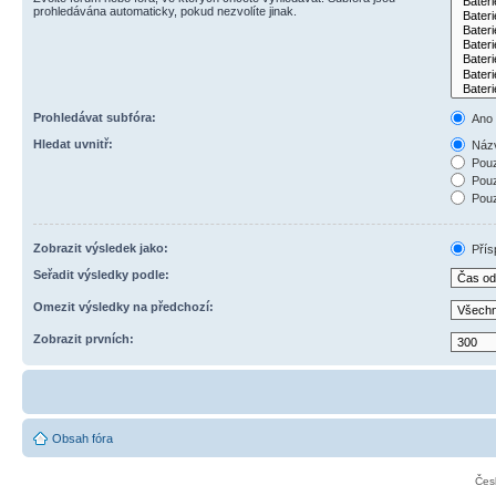
prohledávána automaticky, pokud nezvolíte jinak.
Prohledávat subfóra:
Ano
Hledat uvnitř:
Názv
Pouz
Pouz
Pouz
Zobrazit výsledek jako:
Přís
Seřadit výsledky podle:
Omezit výsledky na předchozí:
Zobrazit prvních:
Obsah fóra
Čes