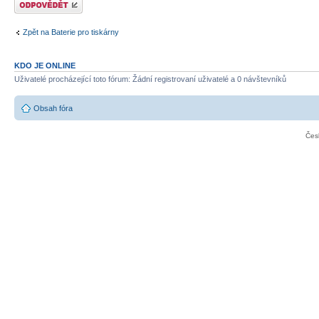
Zpět na Baterie pro tiskárny
KDO JE ONLINE
Uživatelé procházející toto fórum: Žádní registrovaní uživatelé a 0 návštevníků
Obsah fóra
Čes