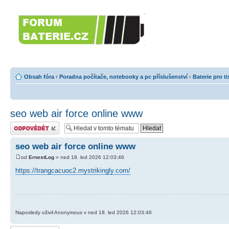
Forumbaterie.c
akumulátorů a b
Forum zaměřené na akumulátory
tiskárny, GPS...
Obsah fóra
‹
Poradna počítače, notebooky a pc příslušenství
‹
Baterie pro t
seo web air force online www
Odeslat odpověď
seo web air force online www
od
ErnestLog
» ned 18. led 2026 12:03:46
https://trangcacuoc2.mystrikingly.com/
Naposledy oživil Anonymous v ned 18. led 2026 12:03:46
Odeslat odpověď