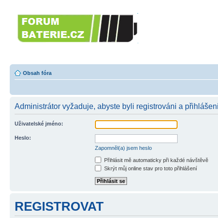
Forumbaterie.c
akumulátorů a b
Forum zaměřené na akumulátory
tiskárny, GPS...
Obsah fóra
Administrátor vyžaduje, abyste byli registrováni a přihlášen
Uživatelské jméno:
Heslo:
Zapomněl(a) jsem heslo
Přihlásit mě automaticky při každé návštěvě
Skrýt můj online stav pro toto přihlášení
REGISTROVAT