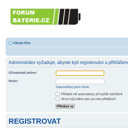
Forumbaterie.c
akumulátorů a b
Forum zaměřené na akumulátory
tiskárny, GPS...
Obsah fóra
Administrátor vyžaduje, abyste byli registrováni a přihlášen
Uživatelské jméno:
Heslo:
Zapomněl(a) jsem heslo
Přihlásit mě automaticky při každé návštěvě
Skrýt můj online stav pro toto přihlášení
REGISTROVAT