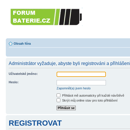
Forumbaterie.c
akumulátorů a b
Forum zaměřené na akumulátory
tiskárny, GPS...
Obsah fóra
Administrátor vyžaduje, abyste byli registrováni a přihlášen
Uživatelské jméno:
Heslo:
Zapomněl(a) jsem heslo
Přihlásit mě automaticky při každé návštěvě
Skrýt můj online stav pro toto přihlášení
REGISTROVAT