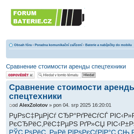
Forumbaterie.c
akumulátorů a b
Forum zaměřené na akumulátory
tiskárny, GPS...
Obsah fóra
‹
Poradna komunikační zařízení
‹
Baterie a nabíječky do mobilu
Сравнение стоимости аренды спецтехники
Odeslat odpověď
Сравнение стоимости аренд
спецтехники
od
AlexZolotov
» pon 04. srp 2025 16:20:01
РџРѕС‡РµРјСѓ СЂР°РґРёСѓСЃ РІС‹Р»
РєСЂРёС‚РёС‡РµРЅ РґР»СЏ РІС‹Р±
РЎС‚РѕРёС‚ Р»Рё РїРѕРєСѓРїР°С‚СЊ