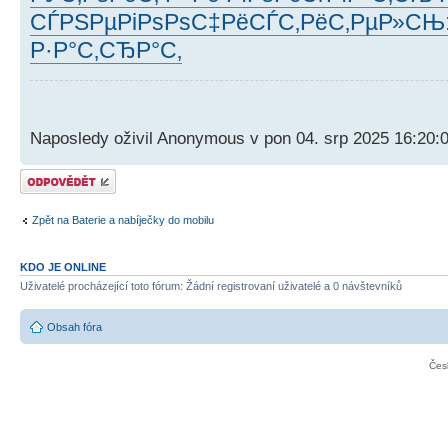
СЃРЅРµРіРѕРѕС‡РёСЃС‚РёС‚РµР»СЊ:
Р·Р°С‚СЂР°С‚
Naposledy oživil Anonymous v pon 04. srp 2025 16:20:
Odeslat odpověď
Zpět na Baterie a nabíječky do mobilu
KDO JE ONLINE
Uživatelé procházející toto fórum: Žádní registrovaní uživatelé a 0 návštevníků
Obsah fóra
Čes