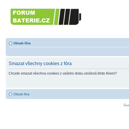
Forumbaterie.c
akumulátorů a b
Forum zaměřené na akumulátory
tiskárny, GPS...
Obsah fóra
Smazat všechny cookies z fóra
Chcete smazat všechna cookies z vašeho disku uložená tímto fórem?
Obsah fóra
Čes