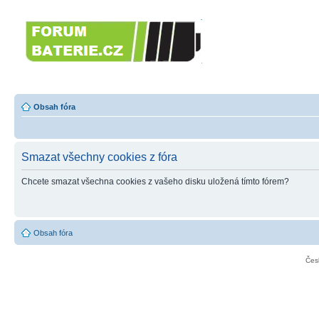
Forumbaterie.c
akumulátorů a b
Forum zaměřené na akumulátory
tiskárny, GPS...
Obsah fóra
Smazat všechny cookies z fóra
Chcete smazat všechna cookies z vašeho disku uložená tímto fórem?
Obsah fóra
Čes