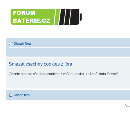
Forumbaterie.c
akumulátorů a b
Forum zaměřené na akumulátory
tiskárny, GPS...
Obsah fóra
Smazat všechny cookies z fóra
Chcete smazat všechna cookies z vašeho disku uložená tímto fórem?
Obsah fóra
Čes