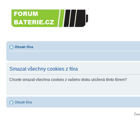
Forumbaterie.c
akumulátorů a b
Forum zaměřené na akumulátory
tiskárny, GPS...
Obsah fóra
Smazat všechny cookies z fóra
Chcete smazat všechna cookies z vašeho disku uložená tímto fórem?
Obsah fóra
Čes