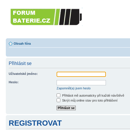
Forumbaterie.c
akumulátorů a b
Forum zaměřené na akumulátory
tiskárny, GPS...
Obsah fóra
Přihlásit se
Uživatelské jméno:
Heslo:
Zapomněl(a) jsem heslo
Přihlásit mě automaticky při každé návštěvě
Skrýt můj online stav pro toto přihlášení
REGISTROVAT