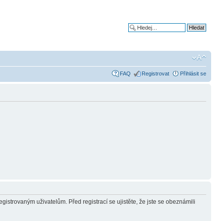
Pokročilé hledání
FAQ
Registrovat
Přihlásit se
gistrovaným uživatelům. Před registrací se ujistěte, že jste se obeznámili