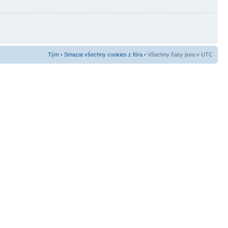
Tým
•
Smazat všechny cookies z fóra
• Všechny časy jsou v UTC