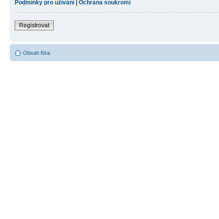
Podmínky pro užívání
|
Ochrana soukromí
Registrovat
Obsah fóra