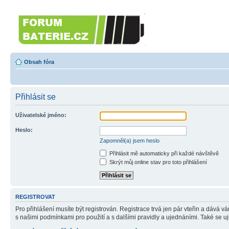
Forumbaterie.cz
Forum zaměřené na akumulátory 
Obsah fóra
Přihlásit se
Uživatelské jméno:
Heslo:
Zapomněl(a) jsem heslo
Přihlásit mě automaticky při každé návštěvě
Skrýt můj online stav pro toto přihlášení
REGISTROVAT
Pro přihlášení musíte být registrován. Registrace trvá jen pár vteřin a dává 
s našimi podmínkami pro použití a s dalšími pravidly a ujednáními. Také se ujist