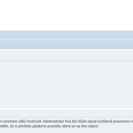
 - poradna ohledně akumulátorů a baterieí
a baterie do mobilu, notebooku, nářadí, tiskárny, GPS...
vám mnohem větší možnosti. Administrátor fóra též může dávat rozšířené pravomoci re
ěte, že si přečtete jakákoliv pravidla, která se na fóru objeví.