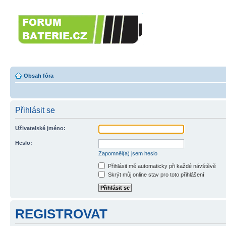
Forumbaterie.c
akumulátorů a b
Forum zaměřené na akumulátory
tiskárny, GPS...
Obsah fóra
Přihlásit se
Uživatelské jméno:
Heslo:
Zapomněl(a) jsem heslo
Přihlásit mě automaticky při každé návštěvě
Skrýt můj online stav pro toto přihlášení
REGISTROVAT