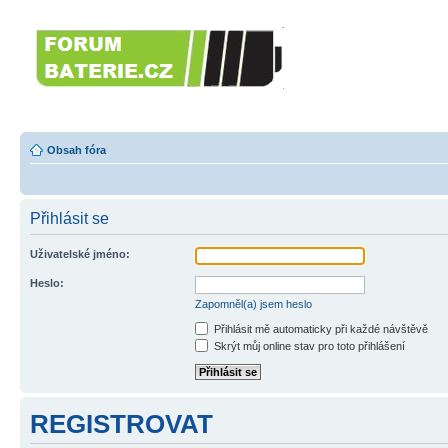
Forumbaterie.c
akumulátorů a b
Forum zaměřené na akumulátory
tiskárny, GPS...
Obsah fóra
Přihlásit se
Uživatelské jméno:
Heslo:
Zapomněl(a) jsem heslo
Přihlásit mě automaticky při každé návštěvě
Skrýt můj online stav pro toto přihlášení
REGISTROVAT