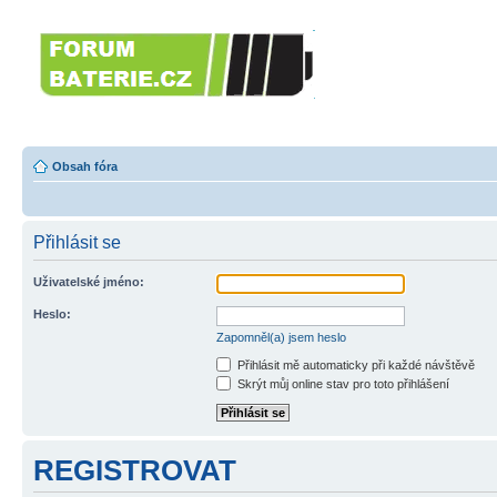
Forumbaterie.c
akumulátorů a b
Forum zaměřené na akumulátory
tiskárny, GPS...
Obsah fóra
Přihlásit se
Uživatelské jméno:
Heslo:
Zapomněl(a) jsem heslo
Přihlásit mě automaticky při každé návštěvě
Skrýt můj online stav pro toto přihlášení
REGISTROVAT