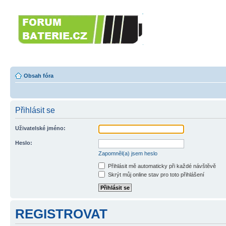
Forumbaterie.c
akumulátorů a b
Forum zaměřené na akumulátory
tiskárny, GPS...
Obsah fóra
Přihlásit se
Uživatelské jméno:
Heslo:
Zapomněl(a) jsem heslo
Přihlásit mě automaticky při každé návštěvě
Skrýt můj online stav pro toto přihlášení
REGISTROVAT