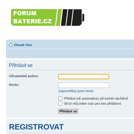
Forumbaterie.c
akumulátorů a b
Forum zaměřené na akumulátory
tiskárny, GPS...
Obsah fóra
Přihlásit se
Uživatelské jméno:
Heslo:
Zapomněl(a) jsem heslo
Přihlásit mě automaticky při každé návštěvě
Skrýt můj online stav pro toto přihlášení
REGISTROVAT