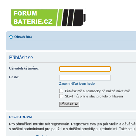
Forumbaterie.cz
Forum zaměřené na akumulátory 
Obsah fóra
Přihlásit se
Uživatelské jméno:
Heslo:
Zapomněl(a) jsem heslo
Přihlásit mě automaticky při každé návštěvě
Skrýt můj online stav pro toto přihlášení
REGISTROVAT
Pro přihlášení musíte být registrován. Registrace trvá jen pár vteřin a dává 
s našimi podmínkami pro použití a s dalšími pravidly a ujednáními. Také se ujist