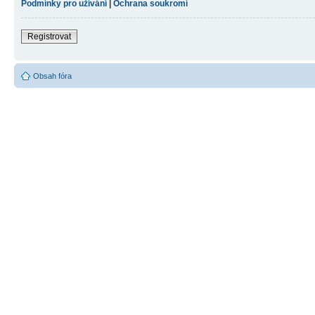
Podmínky pro užívání
|
Ochrana soukromí
Registrovat
Obsah fóra