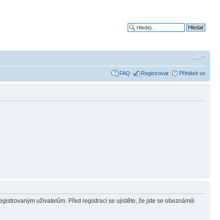
Pokročilé hledání
FAQ
Registrovat
Přihlásit se
gistrovaným uživatelům. Před registrací se ujistěte, že jste se obeznámili