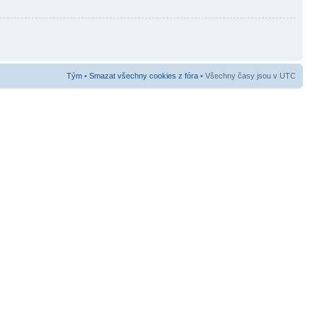
Tým
•
Smazat všechny cookies z fóra
• Všechny časy jsou v UTC