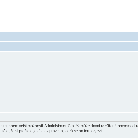
 - poradna ohledně akumulátorů a baterieí
a baterie do mobilu, notebooku, nářadí, tiskárny, GPS...
vám mnohem větší možnosti. Administrátor fóra též může dávat rozšířené pravomoci re
ěte, že si přečtete jakákoliv pravidla, která se na fóru objeví.