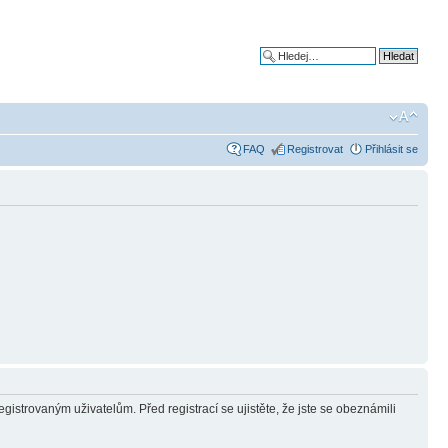
Pokročilé hledání
FAQ
Registrovat
Přihlásit se
gistrovaným uživatelům. Před registrací se ujistěte, že jste se obeznámili