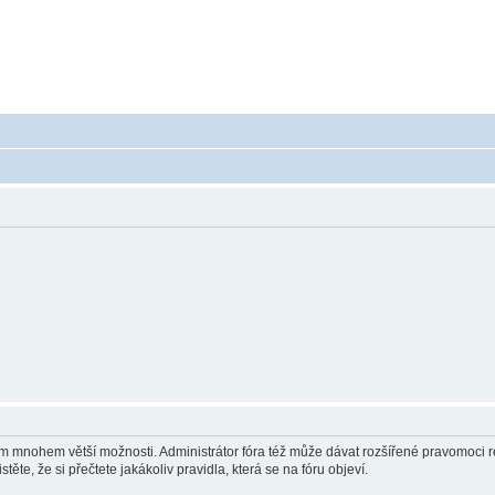
 - poradna ohledně akumulátorů a baterieí
a baterie do mobilu, notebooku, nářadí, tiskárny, GPS...
vám mnohem větší možnosti. Administrátor fóra též může dávat rozšířené pravomoci re
ěte, že si přečtete jakákoliv pravidla, která se na fóru objeví.