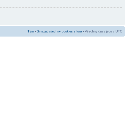
Tým
•
Smazat všechny cookies z fóra
• Všechny časy jsou v UTC