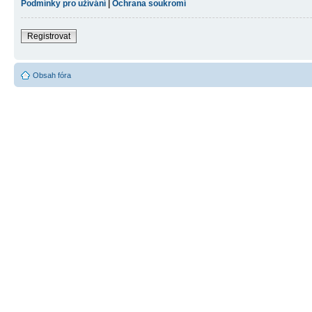
Podmínky pro užívání
|
Ochrana soukromí
Registrovat
Obsah fóra