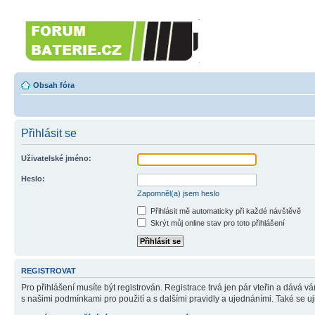
Forumbaterie.cz
Forum zaměřené na akumulátory 
Obsah fóra
Přihlásit se
Uživatelské jméno:
Heslo:
Zapomněl(a) jsem heslo
Přihlásit mě automaticky při každé návštěvě
Skrýt můj online stav pro toto přihlášení
REGISTROVAT
Pro přihlášení musíte být registrován. Registrace trvá jen pár vteřin a dává 
s našimi podmínkami pro použití a s dalšími pravidly a ujednáními. Také se ujist