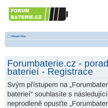
Forumbaterie.c
akumulátorů a b
Forum zaměřené na akumulátory
tiskárny, GPS...
Obsah fóra
Forumbaterie.cz - pora
baterieí - Registrace
Svým přístupem na „Forumbateri
baterieí“ souhlasíte s následují
neprodleně opusťte „Forumbater