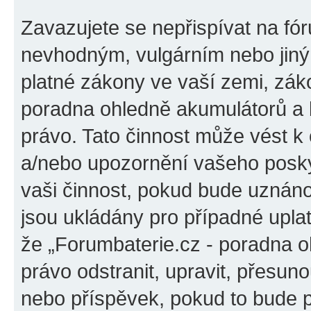
Zavazujete se nepřispívat na fó
nevhodným, vulgárním nebo jiný
platné zákony ve vaší zemi, záko
poradna ohledně akumulátorů a b
právo. Tato činnost může vést k
a/nebo upozornění vašeho poskyt
vaši činnost, pokud bude uznáno
jsou ukládány pro případné uplat
že „Forumbaterie.cz - poradna o
právo odstranit, upravit, přesu
nebo příspěvek, pokud to bude p