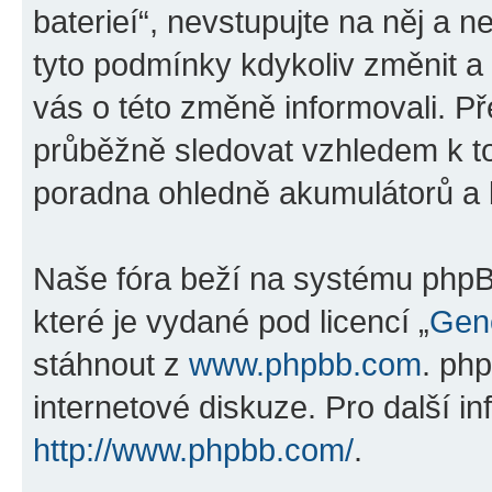
baterieí“, nevstupujte na něj a n
tyto podmínky kdykoliv změnit a
vás o této změně informovali. P
průběžně sledovat vzhledem k t
poradna ohledně akumulátorů a ba
Naše fóra beží na systému phpBB
které je vydané pod licencí „
Gene
stáhnout z
www.phpbb.com
. ph
internetové diskuze. Pro další i
http://www.phpbb.com/
.