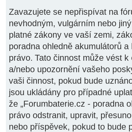
Zavazujete se nepřispívat na fó
nevhodným, vulgárním nebo jiný
platné zákony ve vaší zemi, záko
poradna ohledně akumulátorů a b
právo. Tato činnost může vést k
a/nebo upozornění vašeho poskyt
vaši činnost, pokud bude uznáno
jsou ukládány pro případné uplat
že „Forumbaterie.cz - poradna o
právo odstranit, upravit, přesu
nebo příspěvek, pokud to bude p