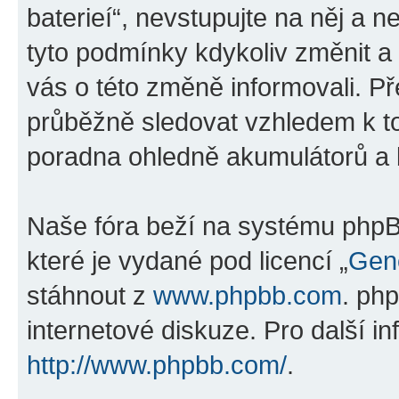
baterieí“, nevstupujte na něj a n
tyto podmínky kdykoliv změnit a
vás o této změně informovali. P
průběžně sledovat vzhledem k t
poradna ohledně akumulátorů a ba
Naše fóra beží na systému phpBB
které je vydané pod licencí „
Gene
stáhnout z
www.phpbb.com
. ph
internetové diskuze. Pro další i
http://www.phpbb.com/
.