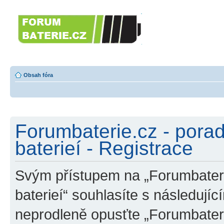
Forumbaterie.c
akumulátorů a b
Forum zaměřené na akumulátory
tiskárny, GPS...
Obsah fóra
Forumbaterie.cz - pora
baterieí - Registrace
Svým přístupem na „Forumbateri
baterieí“ souhlasíte s následují
neprodleně opusťte „Forumbater