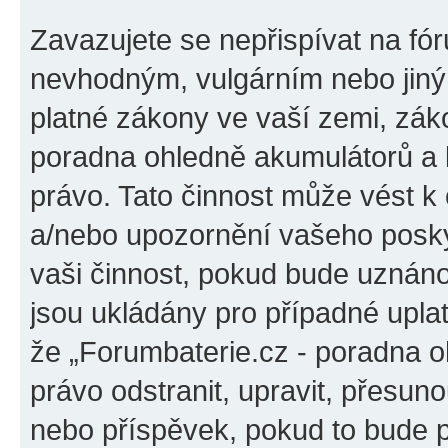
Zavazujete se nepřispívat na fó
nevhodným, vulgárním nebo jiný
platné zákony ve vaší zemi, záko
poradna ohledně akumulátorů a b
právo. Tato činnost může vést k
a/nebo upozornění vašeho poskyt
vaši činnost, pokud bude uznáno
jsou ukládány pro případné uplat
že „Forumbaterie.cz - poradna o
právo odstranit, upravit, přesu
nebo příspěvek, pokud to bude p