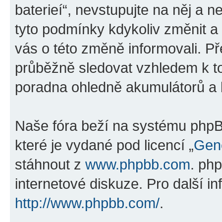
baterieí“, nevstupujte na něj a n
tyto podmínky kdykoliv změnit a
vás o této změně informovali. P
průběžně sledovat vzhledem k t
poradna ohledně akumulátorů a ba
Naše fóra beží na systému phpBB
které je vydané pod licencí „
Gene
stáhnout z
www.phpbb.com
. ph
internetové diskuze. Pro další i
http://www.phpbb.com/
.