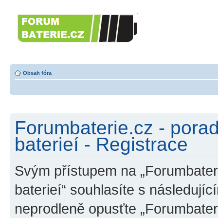
Forumbaterie.c
akumulátorů a b
Forum zaměřené na akumulátory
tiskárny, GPS...
Obsah fóra
Forumbaterie.cz - pora
baterieí - Registrace
Svým přístupem na „Forumbateri
baterieí“ souhlasíte s následují
neprodleně opusťte „Forumbater