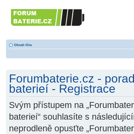
Forumbaterie.c
akumulátorů a b
Forum zaměřené na akumulátory
tiskárny, GPS...
Obsah fóra
Forumbaterie.cz - pora
baterieí - Registrace
Svým přístupem na „Forumbateri
baterieí“ souhlasíte s následují
neprodleně opusťte „Forumbater