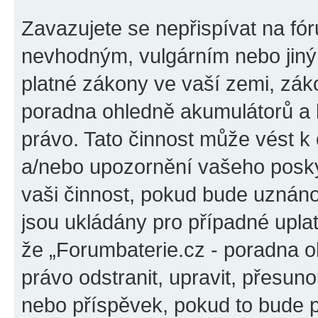
Zavazujete se nepřispívat na fó
nevhodným, vulgárním nebo jiný
platné zákony ve vaší zemi, záko
poradna ohledně akumulátorů a b
právo. Tato činnost může vést k
a/nebo upozornění vašeho poskyt
vaši činnost, pokud bude uznáno
jsou ukládány pro případné uplat
že „Forumbaterie.cz - poradna o
právo odstranit, upravit, přesu
nebo příspěvek, pokud to bude p