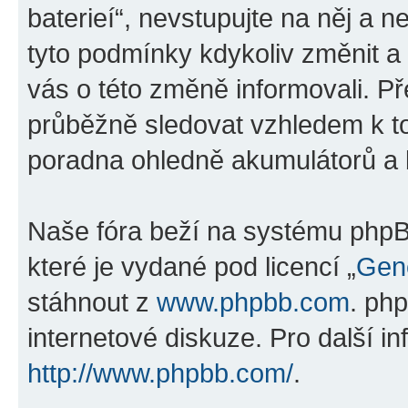
baterieí“, nevstupujte na něj a n
tyto podmínky kdykoliv změnit a
vás o této změně informovali. P
průběžně sledovat vzhledem k t
poradna ohledně akumulátorů a ba
Naše fóra beží na systému phpBB
které je vydané pod licencí „
Gene
stáhnout z
www.phpbb.com
. ph
internetové diskuze. Pro další i
http://www.phpbb.com/
.