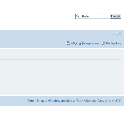
Pokročilé hledání
FAQ
Registrovat
Přihlásit se
Tým
•
Smazat všechny cookies z fóra
• Všechny časy jsou v UTC