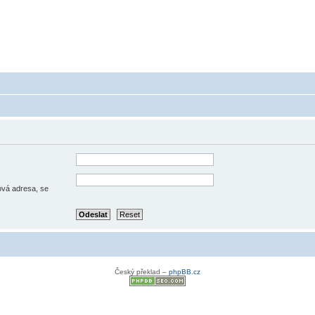
 - poradna ohledně akumulátorů a baterieí
a baterie do mobilu, notebooku, nářadí, tiskárny, GPS...
lová adresa, se
Český překlad –
phpBB.cz