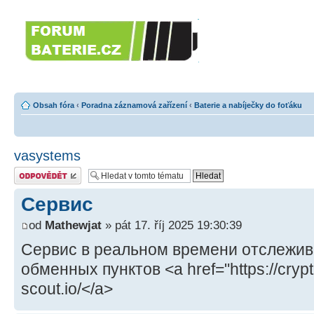
Forumbaterie.c
akumulátorů a b
Forum zaměřené na akumulátory
tiskárny, GPS...
Obsah fóra
‹
Poradna záznamová zařízení
‹
Baterie a nabíječky do foťáku
vasystems
Odeslat odpověď
Сервис
od
Mathewjat
» pát 17. říj 2025 19:30:39
Сервис в реальном времени отслежив
обменных пунктов <a href="https://crypto
scout.io/</a>