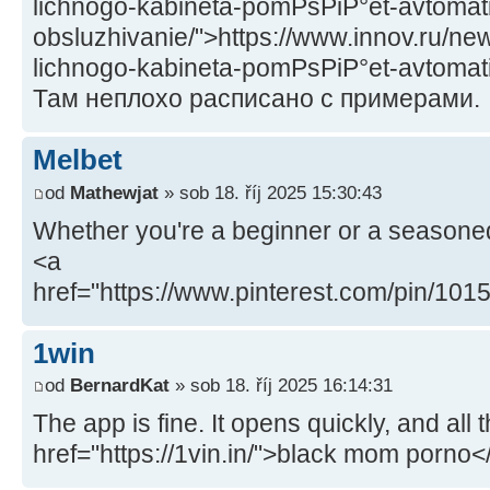
lichnogo-kabineta-pomРѕРіР°et-avtomati
obsluzhivanie/">https://www.innov.ru/n
lichnogo-kabineta-pomРѕРіР°et-avtomati
Там неплохо расписано с примерами.
Melbet
od
Mathewjat
» sob 18. říj 2025 15:30:43
Whether you're a beginner or a seasoned
<a
href="https://www.pinterest.com/pin/1
1win
od
BernardKat
» sob 18. říj 2025 16:14:31
The app is fine. It opens quickly, and all 
href="https://1vin.in/">black mom porno<