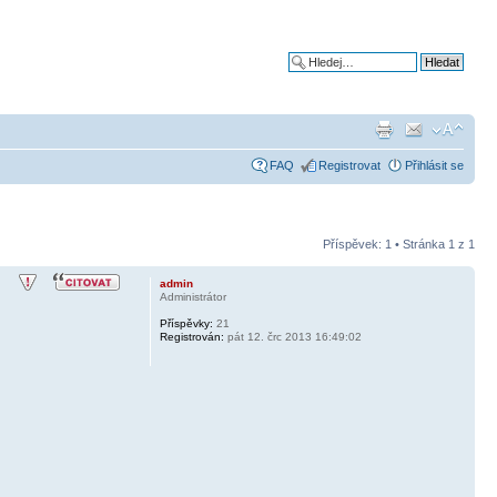
Pokročilé hledání
FAQ
Registrovat
Přihlásit se
Příspěvek: 1 • Stránka
1
z
1
admin
Administrátor
Příspěvky:
21
Registrován:
pát 12. črc 2013 16:49:02