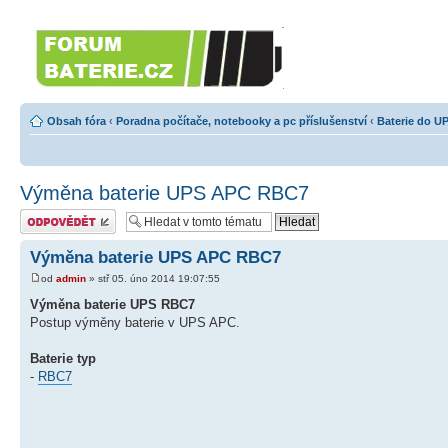
Forumbaterie.cz
Forum zaměřené na akumulátory 
Obsah fóra
‹
Poradna počítače, notebooky a pc příslušenství
‹
Baterie do U
Výměna baterie UPS APC RBC7
Odeslat odpověď
Výměna baterie UPS APC RBC7
od
admin
» stř 05. úno 2014 19:07:55
Výměna baterie UPS RBC7
Postup výměny baterie v UPS APC.
Baterie typ
-
RBC7