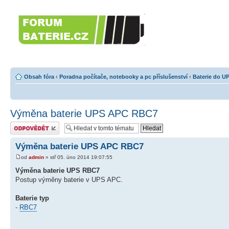
Forumbaterie.c
akumulátorů a b
Forum zaměřené na akumulátory
tiskárny, GPS...
Obsah fóra
‹
Poradna počítače, notebooky a pc příslušenství
‹
Baterie do U
Výměna baterie UPS APC RBC7
Odeslat odpověď
Výměna baterie UPS APC RBC7
od
admin
» stř 05. úno 2014 19:07:55
Výměna baterie UPS RBC7
Postup výměny baterie v UPS APC.
Baterie typ
-
RBC7